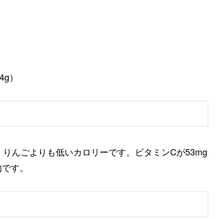
4g）
lで、りんごよりも低いカロリーです。ビタミンCが53mg
的です。