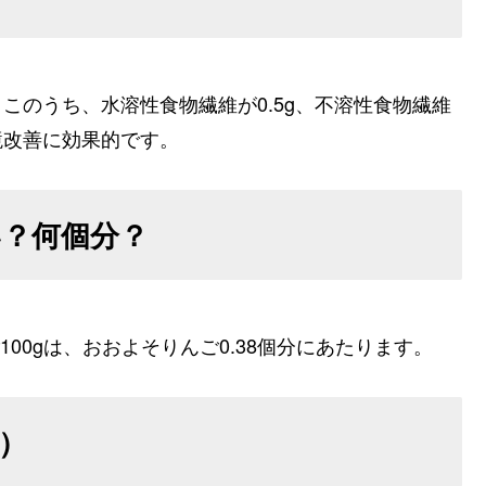
。このうち、水溶性食物繊維が0.5g、不溶性食物繊維
境改善に効果的です。
い？何個分？
100gは、おおよそりんご
0.38
個分にあたります。
g）