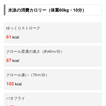
水泳の消費カロリー（体重
60
kg・
10
分）
ゆっくりストローク
61
kcal
クロール普通の速さ（約45ｍ/分）
87
kcal
クロール速い（70ｍ/分）
105
kcal
バタフライ