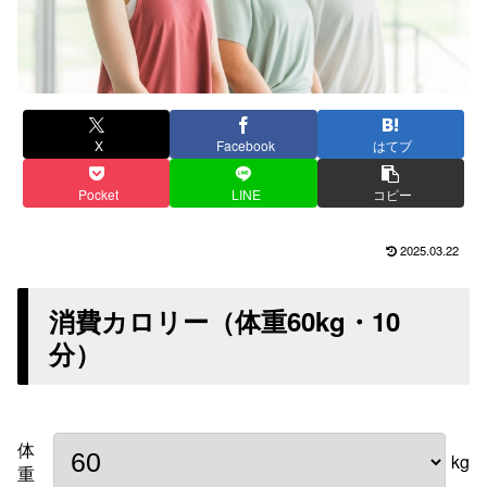
X
Facebook
はてブ
Pocket
LINE
コピー
2025.03.22
消費カロリー（体重
60
kg・
10
分）
体
kg
重