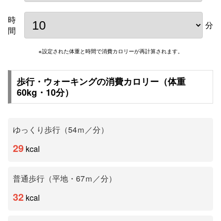
時
分
間
※設定された体重と時間で消費カロリーが再計算されます。
歩行・ウォーキングの消費カロリー（体重
60
kg・
10
分）
ゆっくり歩行（54ｍ／分）
29
kcal
普通歩行（平地・67ｍ／分）
32
kcal