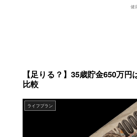
健
【足りる？】35歳貯金650万
比較
ライフプラン