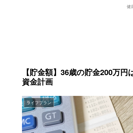
健
【貯金額】36歳の貯金200万
資金計画
ライフプラン