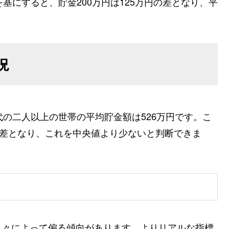
基にすると、貯金200万円は125万円の差となり、平
況
代の二人以上の世帯の平均貯金額は526万円です。こ
円の差となり、これを中央値より少ないと判断できま
人々によって偏る傾向があります。よりリアルな指標