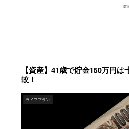
健
【資産】41歳で貯金150万円
較！
ライフプラン