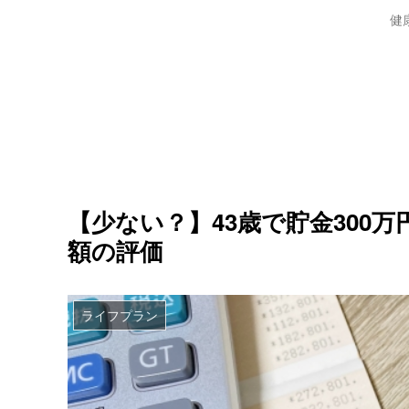
健
【少ない？】43歳で貯金300
額の評価
ライフプラン