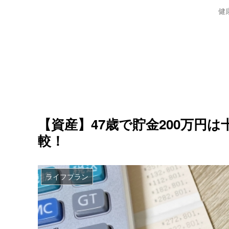
健
【資産】47歳で貯金200万円
較！
ライフプラン