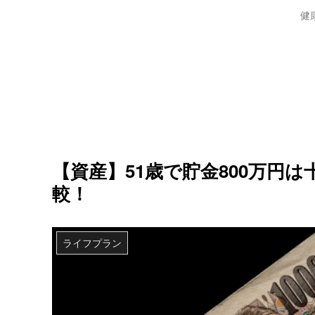
健
【資産】51歳で貯金800万円
較！
ライフプラン