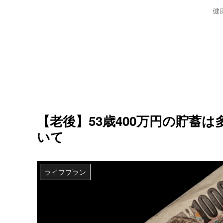
健
【老後】53歳400万円の貯蓄
いて
ライフプラン