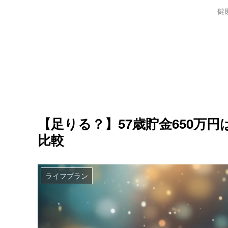
健
【足りる？】57歳貯金650万
比較
ライフプラン