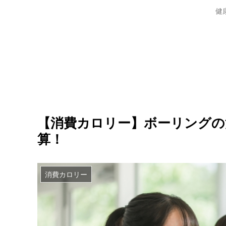
健
【消費カロリー】ボーリングの
算！
消費カロリー