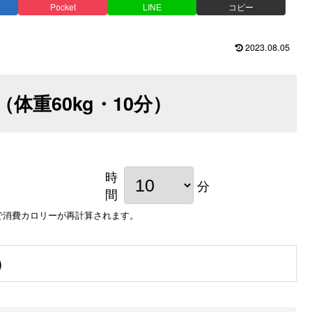
Pocket
LINE
コピー
2023.08.05
（体重
60
kg・
10
分）
時
分
間
で消費カロリーが再計算されます。
）