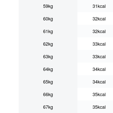
59kg
31kcal
60kg
32kcal
61kg
32kcal
62kg
33kcal
63kg
33kcal
64kg
34kcal
65kg
34kcal
66kg
35kcal
67kg
35kcal