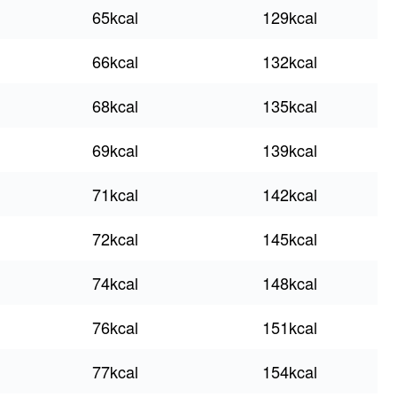
65kcal
129kcal
66kcal
132kcal
68kcal
135kcal
69kcal
139kcal
71kcal
142kcal
72kcal
145kcal
74kcal
148kcal
76kcal
151kcal
77kcal
154kcal