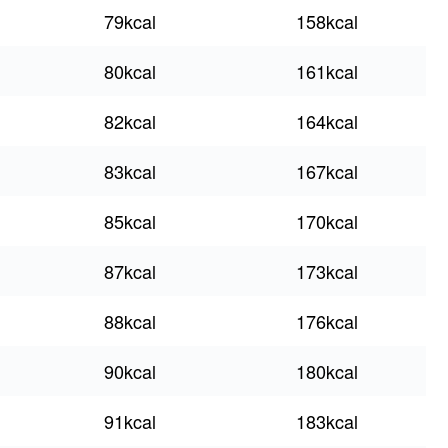
79kcal
158kcal
80kcal
161kcal
82kcal
164kcal
83kcal
167kcal
85kcal
170kcal
87kcal
173kcal
88kcal
176kcal
90kcal
180kcal
91kcal
183kcal