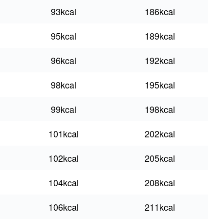
93kcal
186kcal
95kcal
189kcal
96kcal
192kcal
98kcal
195kcal
99kcal
198kcal
101kcal
202kcal
102kcal
205kcal
104kcal
208kcal
106kcal
211kcal