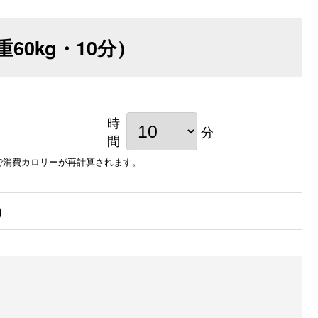
重
60
kg・
10
分）
時
分
間
で消費カロリーが再計算されます。
）