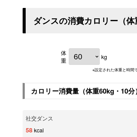
ダンスの消費カロリー（体
体
kg
重
※設定された体重と時間
カロリー消費量（体重
60
kg・
10
分
社交ダンス
58
kcal