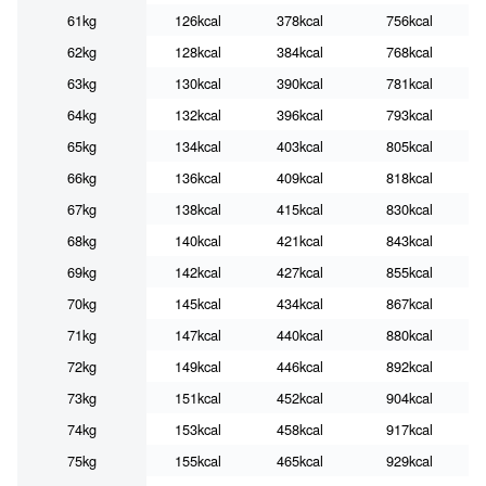
61kg
126kcal
378kcal
756kcal
62kg
128kcal
384kcal
768kcal
63kg
130kcal
390kcal
781kcal
64kg
132kcal
396kcal
793kcal
65kg
134kcal
403kcal
805kcal
66kg
136kcal
409kcal
818kcal
67kg
138kcal
415kcal
830kcal
68kg
140kcal
421kcal
843kcal
69kg
142kcal
427kcal
855kcal
70kg
145kcal
434kcal
867kcal
71kg
147kcal
440kcal
880kcal
72kg
149kcal
446kcal
892kcal
73kg
151kcal
452kcal
904kcal
74kg
153kcal
458kcal
917kcal
75kg
155kcal
465kcal
929kcal