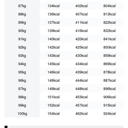
87kg
134kcal
402kcal
804kcal
88kg
136kcal
407kcal
813kcal
89kg
137kcal
411kcal
822kcal
90kg
139kcal
416kcal
832kcal
91kg
140kcal
420kcal
841kcal
92kg
142kcal
425kcal
850kcal
93kg
143kcal
430kcal
859kcal
94kg
145kcal
434kcal
869kcal
95kg
146kcal
439kcal
878kcal
96kg
148kcal
444kcal
887kcal
97kg
149kcal
448kcal
896kcal
98kg
151kcal
453kcal
906kcal
99kg
152kcal
457kcal
915kcal
100kg
154kcal
462kcal
924kcal