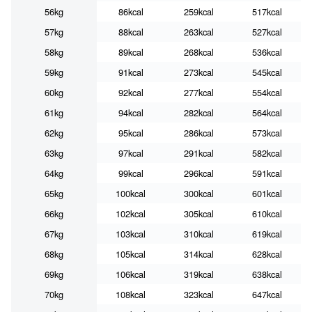
56kg
86kcal
259kcal
517kcal
57kg
88kcal
263kcal
527kcal
58kg
89kcal
268kcal
536kcal
59kg
91kcal
273kcal
545kcal
60kg
92kcal
277kcal
554kcal
61kg
94kcal
282kcal
564kcal
62kg
95kcal
286kcal
573kcal
63kg
97kcal
291kcal
582kcal
64kg
99kcal
296kcal
591kcal
65kg
100kcal
300kcal
601kcal
66kg
102kcal
305kcal
610kcal
67kg
103kcal
310kcal
619kcal
68kg
105kcal
314kcal
628kcal
69kg
106kcal
319kcal
638kcal
70kg
108kcal
323kcal
647kcal