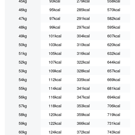
45kg
93kcal
279kcal
558kcal
46kg
95kcal
285kcal
570kcal
47kg
97kcal
291kcal
582kcal
48kg
99kcal
297kcal
595kcal
49kg
101kcal
304kcal
607kcal
50kg
103kcal
310kcal
620kcal
51kg
105kcal
316kcal
632kcal
52kg
107kcal
322kcal
644kcal
53kg
109kcal
328kcal
657kcal
54kg
112kcal
335kcal
669kcal
55kg
114kcal
341kcal
681kcal
56kg
116kcal
347kcal
694kcal
57kg
118kcal
353kcal
706kcal
58kg
120kcal
359kcal
719kcal
59kg
122kcal
366kcal
731kcal
60kg
124kcal
372kcal
743kcal