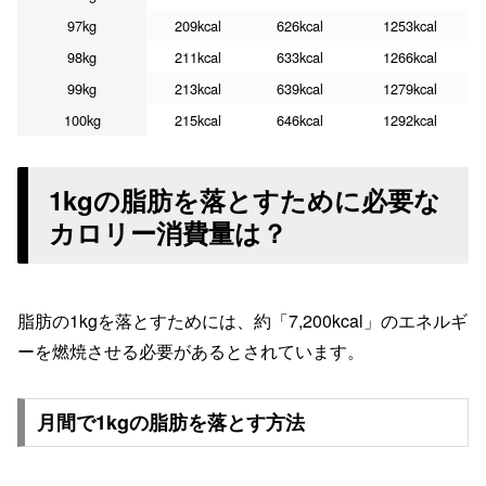
97kg
209kcal
626kcal
1253kcal
98kg
211kcal
633kcal
1266kcal
99kg
213kcal
639kcal
1279kcal
100kg
215kcal
646kcal
1292kcal
1kgの脂肪を落とすために必要な
カロリー消費量は？
脂肪の1kgを落とすためには、約「7,200kcal」のエネルギ
ーを燃焼させる必要があるとされています。
月間で1kgの脂肪を落とす方法