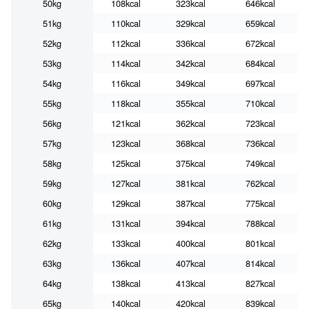
50kg
108kcal
323kcal
646kcal
51kg
110kcal
329kcal
659kcal
52kg
112kcal
336kcal
672kcal
53kg
114kcal
342kcal
684kcal
54kg
116kcal
349kcal
697kcal
55kg
118kcal
355kcal
710kcal
56kg
121kcal
362kcal
723kcal
57kg
123kcal
368kcal
736kcal
58kg
125kcal
375kcal
749kcal
59kg
127kcal
381kcal
762kcal
60kg
129kcal
387kcal
775kcal
61kg
131kcal
394kcal
788kcal
62kg
133kcal
400kcal
801kcal
63kg
136kcal
407kcal
814kcal
64kg
138kcal
413kcal
827kcal
65kg
140kcal
420kcal
839kcal