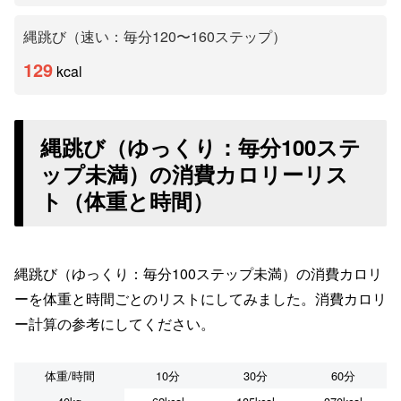
縄跳び（速い：毎分120〜160ステップ）
129
kcal
縄跳び（ゆっくり：毎分100ステ
ップ未満）の消費カロリーリス
ト（体重と時間）
縄跳び（ゆっくり：毎分100ステップ未満）の消費カロリ
ーを体重と時間ごとのリストにしてみました。消費カロリ
ー計算の参考にしてください。
体重/時間
10分
30分
60分