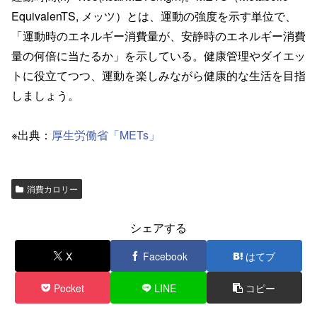
EquivalenTS, メッツ）とは、運動の強度を示す単位で、
「運動時のエネルギー消費量が、安静時のエネルギー消費
量の何倍に当たるか」を示している。健康管理やダイエッ
トに役立てつつ、運動を楽しみながら健康的な生活を目指
しましょう。
※出典：
厚生労働省「METs」
消費カロリー
シェアする
X
Facebook
はてブ
Pocket
LINE
コピー