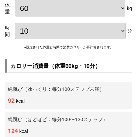
体
kg
重
時
分
間
※設定された体重と時間で消費カロリーが再計算されます。
カロリー消費量（体重
60
kg・
10
分）
縄跳び（ゆっくり：毎分100ステップ未満）
92
kcal
縄跳び（ほどほど：毎分100〜120ステップ）
124
kcal